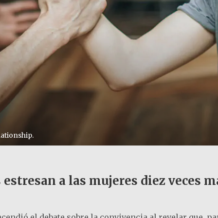
ationship.
 estresan a las mujeres diez veces m
cendió el debate sobre la convivencia al revelar que, p