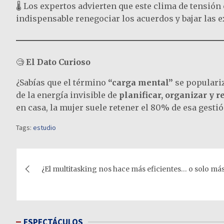
🌡️ Los expertos advierten que este clima de tensión 
indispensable renegociar los acuerdos y bajar las ex
🧐
El Dato Curioso
¿Sabías que el término
“carga mental”
se populariz
de la energía invisible de
planificar, organizar y r
en casa, la mujer suele retener el 80% de esa gestió
Tags:
estudio
Navegación
¿El multitasking nos hace más eficientes… o solo má
de
entradas
ESPECTÁCULOS