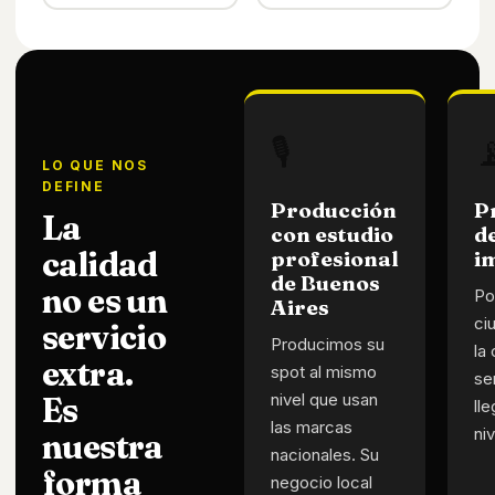
🎙️

LO QUE NOS
DEFINE
Producción
P
La
con estudio
d
calidad
profesional
i
de Buenos
no es un
Po
Aires
ci
servicio
Producimos su
la
extra.
spot al mismo
se
nivel que usan
Es
lle
las marcas
niv
nuestra
nacionales. Su
forma
negocio local