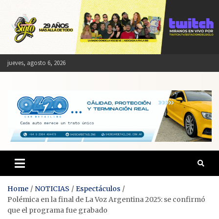
Skip
to
content
jueves, agosto 6, 2026
Estación del Siglo
Home
NOTICIAS
Espectáculos
Polémica en la final de La Voz Argentina 2025: se confirmó
que el programa fue grabado