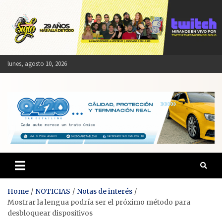
Skip
to
content
lunes, agosto 10, 2026
Estación del Siglo
Home
NOTICIAS
Notas de interés
Mostrar la lengua podría ser el próximo método para
desbloquear dispositivos