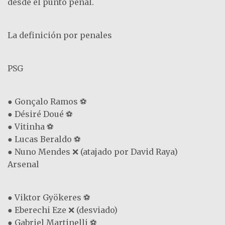
desde el punto penal.
La definición por penales
PSG
● Gonçalo Ramos ⚽
● Désiré Doué ⚽
● Vitinha ⚽
● Lucas Beraldo ⚽
● Nuno Mendes ❌ (atajado por David Raya)
Arsenal
● Viktor Gyökeres ⚽
● Eberechi Eze ❌ (desviado)
● Gabriel Martinelli ⚽