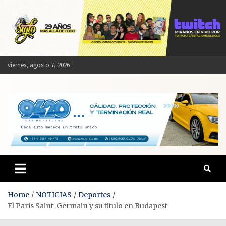
Skip
to
content
viernes, agosto 7, 2026
Estación del Siglo
Home
NOTICIAS
Deportes
El Paris Saint-Germain y su titulo en Budapest