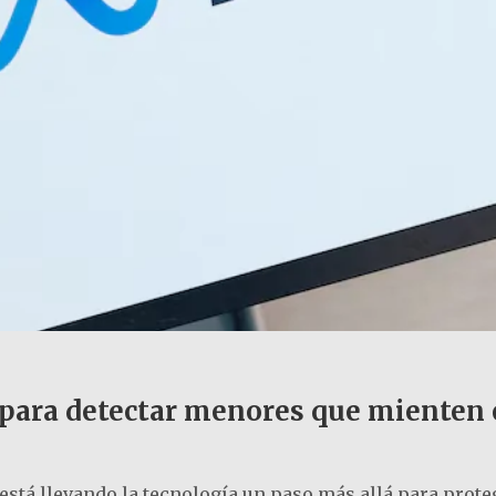
al para detectar menores que mienten
stá llevando la tecnología un paso más allá para proteg