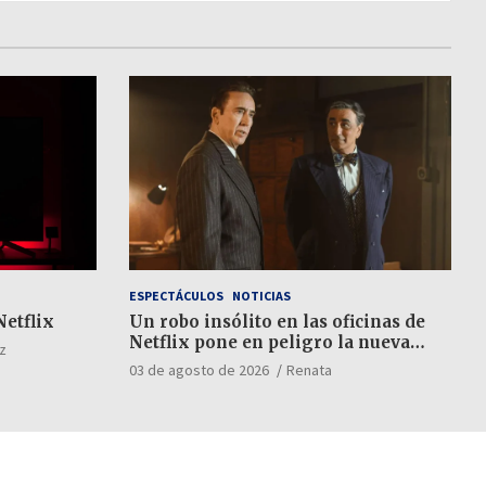
ESPECTÁCULOS
NOTICIAS
Netflix
Un robo insólito en las oficinas de
Netflix pone en peligro la nueva
z
película de Nicolas Cage
03 de agosto de 2026
Renata