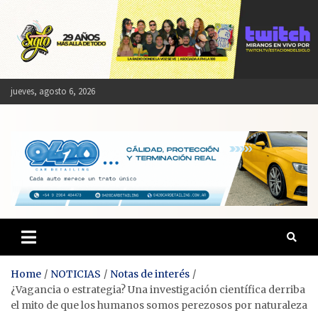
Skip
to
content
jueves, agosto 6, 2026
Estación del Siglo
Home
NOTICIAS
Notas de interés
¿Vagancia o estrategia? Una investigación científica derriba
el mito de que los humanos somos perezosos por naturaleza