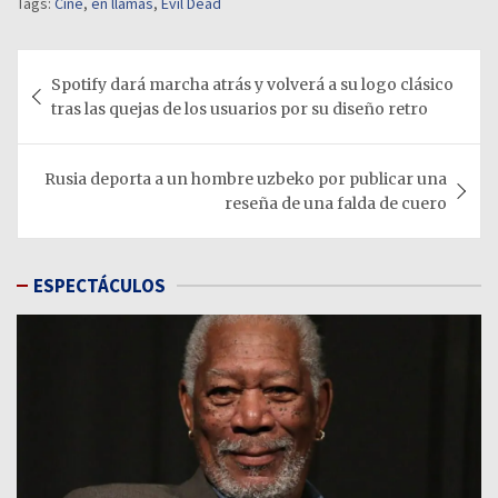
Tags:
Cine
,
en llamas
,
Evil Dead
Navegación
Spotify dará marcha atrás y volverá a su logo clásico
de
tras las quejas de los usuarios por su diseño retro
entradas
Rusia deporta a un hombre uzbeko por publicar una
reseña de una falda de cuero
ESPECTÁCULOS