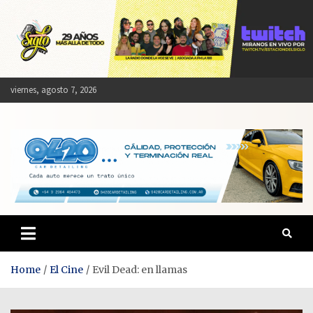
Skip
to
content
viernes, agosto 7, 2026
Estación del Siglo
Home
El Cine
Evil Dead: en llamas