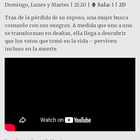
Domingo, Lunes y Martes | 21:20 |
🍿
Sala:
1 |
2D
Tras de la pérdida de su esposo, una mujer busca
consuelo con sus suegros. A medida que uno a uno
se transforman en deaítas, ella llega a descubrir
que los votos que tomó en la vida – perviven
incluso en la muerte.