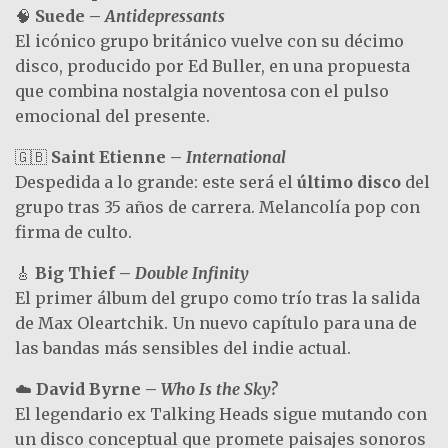
🧠
Suede –
Antidepressants
El icónico grupo británico vuelve con su décimo
disco, producido por Ed Buller, en una propuesta
que combina nostalgia noventosa con el pulso
emocional del presente.
🇬🇧
Saint Etienne –
International
Despedida a lo grande: este será el
último disco
del
grupo tras 35 años de carrera. Melancolía pop con
firma de culto.
🎸
Big Thief –
Double Infinity
El primer álbum del grupo como trío tras la salida
de Max Oleartchik. Un nuevo capítulo para una de
las bandas más sensibles del indie actual.
☁️
David Byrne –
Who Is the Sky?
El legendario ex Talking Heads sigue mutando con
un disco conceptual que promete paisajes sonoros