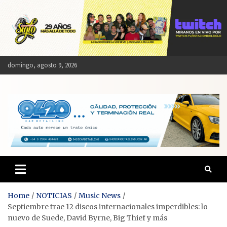
Skip
to
content
domingo, agosto 9, 2026
Estación del Siglo
Home
NOTICIAS
Music News
Septiembre trae 12 discos internacionales imperdibles: lo
nuevo de Suede, David Byrne, Big Thief y más