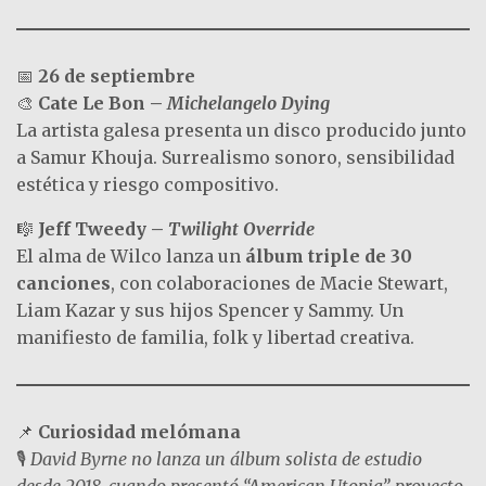
📅
26 de septiembre
🎨
Cate Le Bon –
Michelangelo Dying
La artista galesa presenta un disco producido junto
a Samur Khouja. Surrealismo sonoro, sensibilidad
estética y riesgo compositivo.
🎼
Jeff Tweedy –
Twilight Override
El alma de Wilco lanza un
álbum triple de 30
canciones
, con colaboraciones de Macie Stewart,
Liam Kazar y sus hijos Spencer y Sammy. Un
manifiesto de familia, folk y libertad creativa.
📌
Curiosidad melómana
🎙️
David Byrne no lanza un álbum solista de estudio
desde 2018, cuando presentó “American Utopia”, proyecto