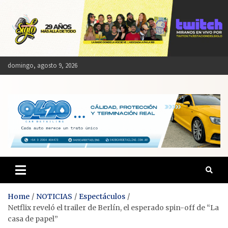
Skip
to
content
domingo, agosto 9, 2026
Estación del Siglo
Home
NOTICIAS
Espectáculos
Netflix reveló el trailer de Berlín, el esperado spin-off de “La
casa de papel”