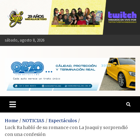
Skip
to
content
sábado, agosto 8, 2026
Estación del Siglo
Home
NOTICIAS
Espectáculos
Luck Ra habló de su romance con La Joaqui y sorprendió
con una confesión