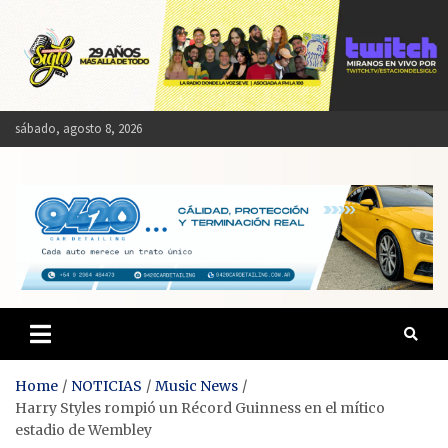
Skip
to
content
sábado, agosto 8, 2026
Estación del Siglo
Home
NOTICIAS
Music News
Harry Styles rompió un Récord Guinness en el mítico
estadio de Wembley