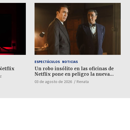
ESPECTÁCULOS
NOTICIAS
Netflix
Un robo insólito en las oficinas de
Netflix pone en peligro la nueva
z
película de Nicolas Cage
03 de agosto de 2026
Renata