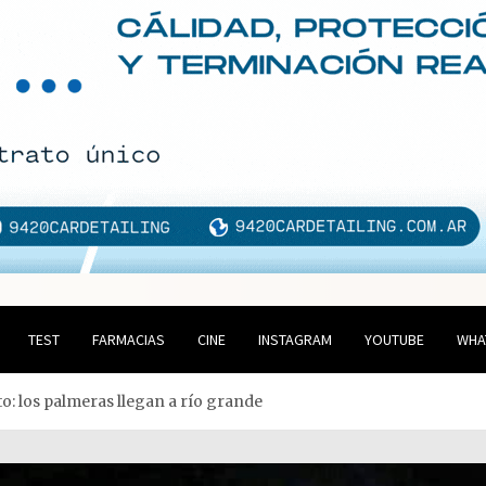
TEST
FARMACIAS
CINE
INSTAGRAM
YOUTUBE
WHA
o: los palmeras llegan a río grande