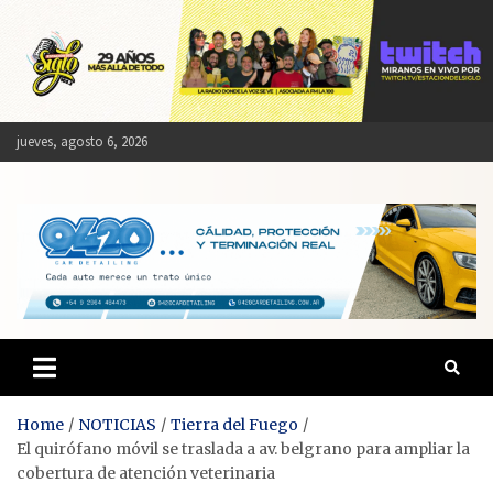
Skip
to
content
jueves, agosto 6, 2026
Estación del Siglo
Home
NOTICIAS
Tierra del Fuego
El quirófano móvil se traslada a av. belgrano para ampliar la
cobertura de atención veterinaria