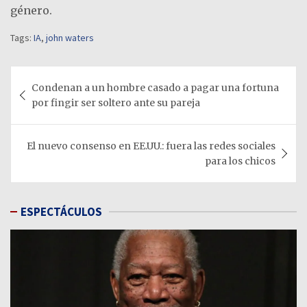
género.
Tags:
IA
,
john waters
Navegación
Condenan a un hombre casado a pagar una fortuna
de
por fingir ser soltero ante su pareja
entradas
El nuevo consenso en EE.UU.: fuera las redes sociales
para los chicos
ESPECTÁCULOS