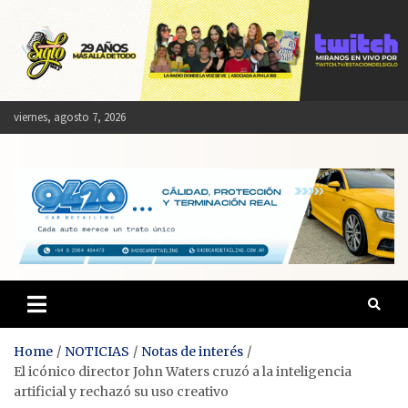
Skip
to
content
viernes, agosto 7, 2026
Estación del Siglo
Home
NOTICIAS
Notas de interés
El icónico director John Waters cruzó a la inteligencia
artificial y rechazó su uso creativo