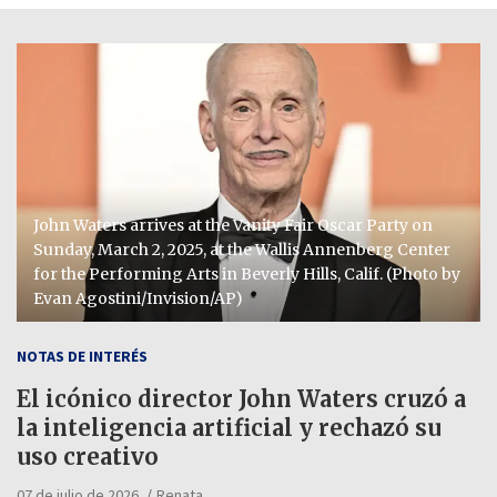
John Waters arrives at the Vanity Fair Oscar Party on
Sunday, March 2, 2025, at the Wallis Annenberg Center
for the Performing Arts in Beverly Hills, Calif. (Photo by
Evan Agostini/Invision/AP)
NOTAS DE INTERÉS
El icónico director John Waters cruzó a
la inteligencia artificial y rechazó su
uso creativo
07 de julio de 2026
Renata