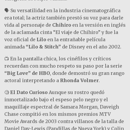
🗣️ Su versatilidad en la industria cinematográfica
era total; la actriz también prestó su voz para darle
vida al personaje de
Chihiro
en la versión en inglés
de la aclamada cinta “El viaje de Chihiro” y fue la
voz oficial de
Lilo
en la entrañable película
animada
“Lilo & Stitch”
de Disney en el año 2002.
📺 En la pantalla chica, los cinéfilos y críticos
recuerdan con mucho respeto su paso por la serie
“Big Love” de HBO
, donde demostró su gran rango
actoral interpretando a
Rhonda Volmer
.
🧐
El Dato Curioso
Aunque su rostro quedó
inmortalizado bajo el espeso pelo negro y el
maquillaje espectral de Samara Morgan, Daveigh
Chase compitió en los mismos premios MTV
Movie Awards de 2003 contra villanos de la talla de
Daniel Day-Lewis (Pandillas de Nueva York) y Colin