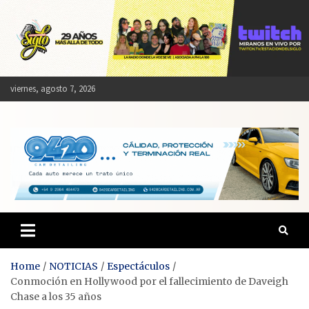
Skip
to
content
viernes, agosto 7, 2026
Estación del Siglo
Home
NOTICIAS
Espectáculos
Conmoción en Hollywood por el fallecimiento de Daveigh
Chase a los 35 años