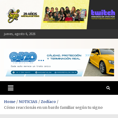
Skip
to
content
jueves, agosto 6, 2026
Estación del Siglo
Home
NOTICIAS
Zodíaco
Cómo reaccionás en un bardo familiar según tu signo