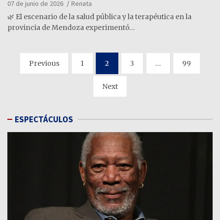
07 de junio de 2026
Renata
🌿 El escenario de la salud pública y la terapéutica en la
provincia de Mendoza experimentó…
Paginación
Previous
1
2
3
…
99
de
Next
entradas
ESPECTÁCULOS