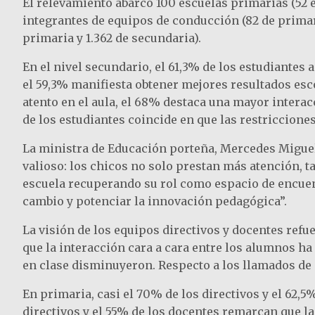
El relevamiento abarcó 100 escuelas primarias (52 es
integrantes de equipos de conducción (82 de primari
primaria y 1.362 de secundaria).
En el nivel secundario, el 61,3% de los estudiante
el 59,3% manifiesta obtener mejores resultados esc
atento en el aula, el 68% destaca una mayor intera
de los estudiantes coincide en que las restriccion
La ministra de Educación porteña, Mercedes Miguel,
valioso: los chicos no solo prestan más atención, 
escuela recuperando su rol como espacio de encuen
cambio y potenciar la innovación pedagógica”.
La visión de los equipos directivos y docentes refue
que la interacción cara a cara entre los alumnos ha
en clase disminuyeron. Respecto a los llamados de 
En primaria, casi el 70% de los directivos y el 62,
directivos y el 55% de los docentes remarcan que la