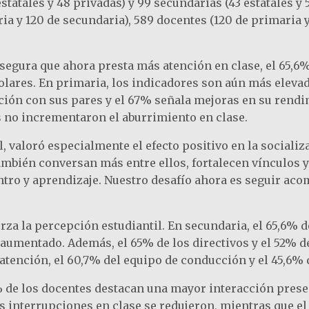
tatales y 48 privadas) y 99 secundarias (43 estatales y 
a y 120 de secundaria), 589 docentes (120 de primaria y 
s asegura que ahora presta más atención en clase, el 6
olares. En primaria, los indicadores son aún más eleva
cción con sus pares y el 67% señala mejoras en su rend
es no incrementaron el aburrimiento en clase.
 valoró especialmente el efecto positivo en la sociali
también conversan más entre ellos, fortalecen vínculos
tro y aprendizaje. Nuestro desafío ahora es seguir aco
rza la percepción estudiantil. En secundaria, el 65,6% d
 aumentado. Además, el 65% de los directivos y el 52% 
atención, el 60,7% del equipo de conducción y el 45,6%
5% de los docentes destacan una mayor interacción prese
s interrupciones en clase se redujeron, mientras que el