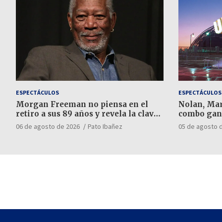
ESPECTÁCULOS
ESPECTÁCULOS
Morgan Freeman no piensa en el
Nolan, Mar
retiro a sus 89 años y revela la clave
combo gan
para elegir sus trabajos
06 de agosto de 2026
Pato Ibañez
05 de agosto 