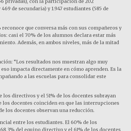
56 privadas), con la participación de 202
469 de secundaria) y 1.947 estudiantes (585 de
5,6% reconoce que conversa más con sus compañeros y
dos: casi el 70% de los alumnos declara estar más
imiento. Además, en ambos niveles, más de la mitad
zación: “Los resultados nos muestran algo muy
 y eso impacta directamente en cómo aprenden. Es la
mpañando a las escuelas para consolidar este
e los directivos y el 51% de los docentes subrayan
de los docentes coinciden en que las interrupciones
 de los docentes observan una reducción.
ncial entre los estudiantes. El 60% de los
 68,3% del equipo directivo y el 61% de los docentes