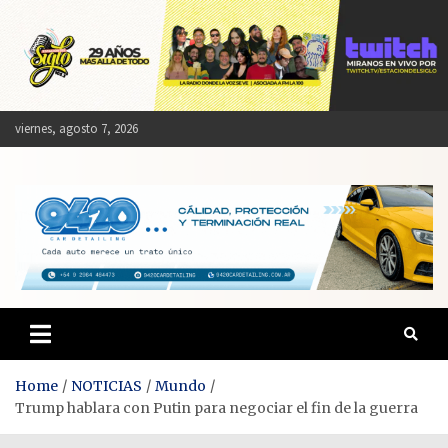
Skip
to
content
viernes, agosto 7, 2026
Estación del Siglo
Home
NOTICIAS
Mundo
Trump hablara con Putin para negociar el fin de la guerra