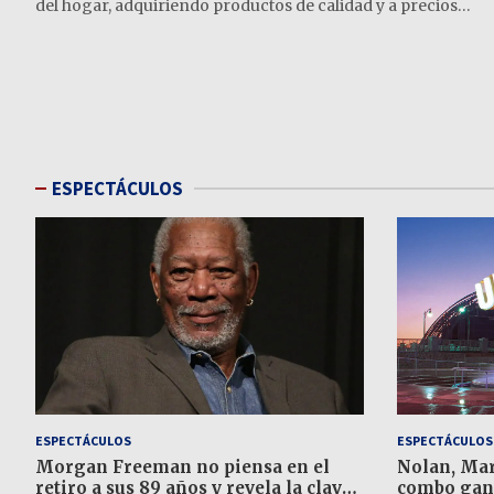
del hogar, adquiriendo productos de calidad y a precios…
Paginación
de
entradas
ESPECTÁCULOS
ESPECTÁCULOS
ESPECTÁCULOS
Morgan Freeman no piensa en el
Nolan, Mar
retiro a sus 89 años y revela la clave
combo gan