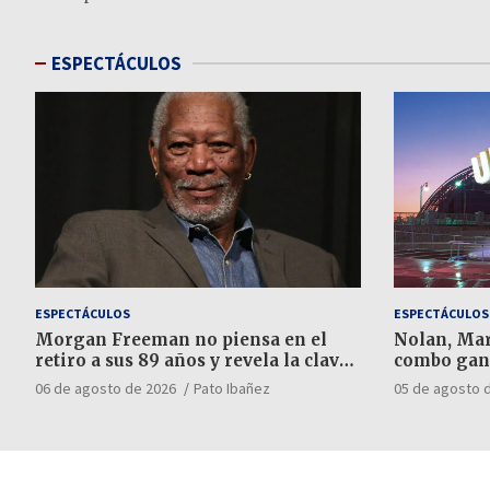
ESPECTÁCULOS
ESPECTÁCULOS
ESPECTÁCULOS
Morgan Freeman no piensa en el
Nolan, Mar
retiro a sus 89 años y revela la clave
combo gan
para elegir sus trabajos
06 de agosto de 2026
Pato Ibañez
05 de agosto 