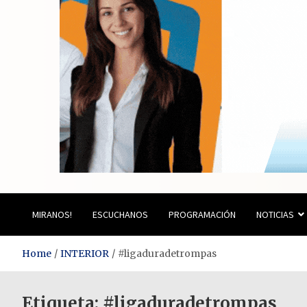
Estación del Siglo
MIRANOS!
ESCUCHANOS
PROGRAMACIÓN
NOTICIAS
Home
INTERIOR
#ligaduradetrompas
Etiqueta:
#ligaduradetrompas