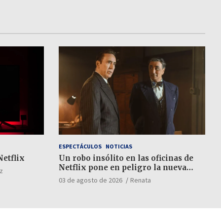
ESPECTÁCULOS
NOTICIAS
Netflix
Un robo insólito en las oficinas de
Netflix pone en peligro la nueva
z
película de Nicolas Cage
03 de agosto de 2026
Renata