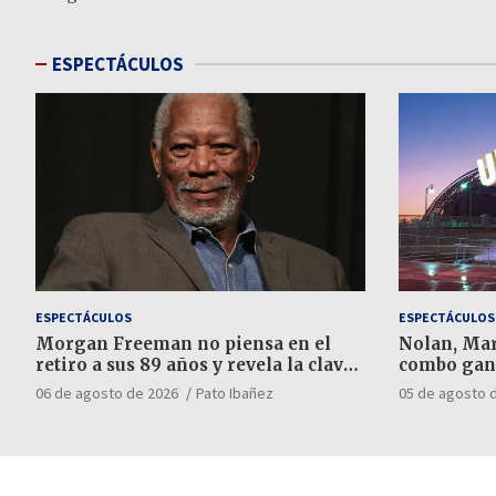
ESPECTÁCULOS
ESPECTÁCULOS
ESPECTÁCULOS
Morgan Freeman no piensa en el
Nolan, Mar
retiro a sus 89 años y revela la clave
combo gan
para elegir sus trabajos
06 de agosto de 2026
Pato Ibañez
05 de agosto 