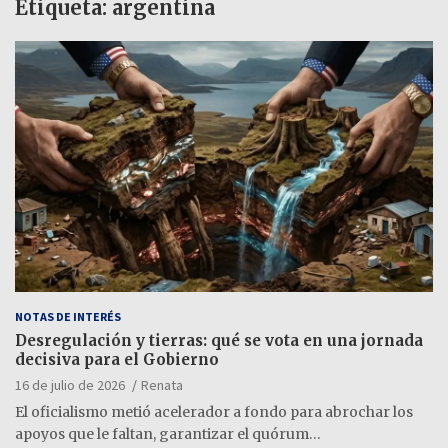
Etiqueta:
argentina
NOTAS DE INTERÉS
Desregulación y tierras: qué se vota en una jornada
decisiva para el Gobierno
16 de julio de 2026
Renata
El oficialismo metió acelerador a fondo para abrochar los
apoyos que le faltan, garantizar el quórum…