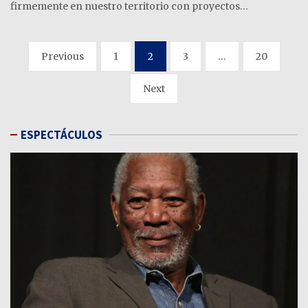
firmemente en nuestro territorio con proyectos…
Paginación
Previous
1
2
3
…
20
de
Next
entradas
ESPECTÁCULOS