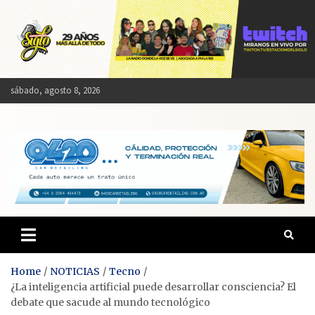
Skip
to
content
sábado, agosto 8, 2026
Estación del Siglo
Home
NOTICIAS
Tecno
¿La inteligencia artificial puede desarrollar consciencia? El
debate que sacude al mundo tecnológico