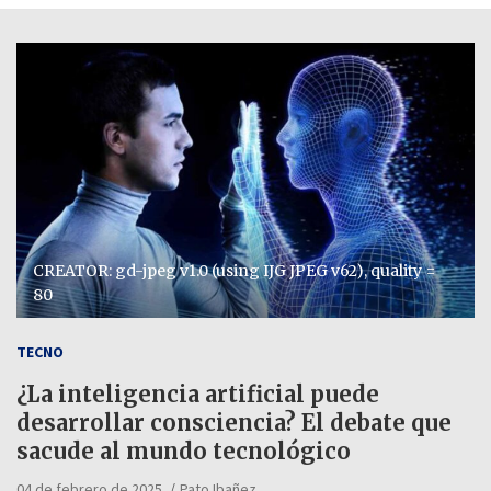
CREATOR: gd-jpeg v1.0 (using IJG JPEG v62), quality =
80
TECNO
¿La inteligencia artificial puede
desarrollar consciencia? El debate que
sacude al mundo tecnológico
04 de febrero de 2025
Pato Ibañez