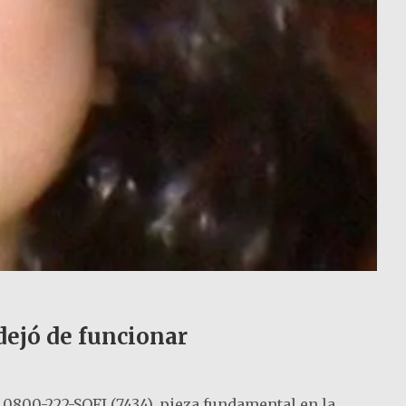
 dejó de funcionar
a 0800-222-SOFI (7434), pieza fundamental en la