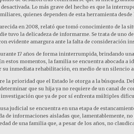
e desactivada. Lo más grave del hecho es que la interrup
familiares, quienes dependen de esta herramienta desde 
recida en 2008, relató que tomó conocimiento de la sit
Nadie tuvo la delicadeza de informarme. Se trata de uno
con evidente amargura ante la falta de consideración ins
urante 17 años de forma ininterrumpida, brindando una 
n estos momentos, la familia se encuentra abocada a id
r su inmediata rehabilitación, en medio de un silencio 
e la prioridad que el Estado le otorga a la búsqueda. 
 determinar que su hija ya no requiere de un canal de c
investigación que ya de por sí enfrenta múltiples dificu
ausa judicial se encuentra en una etapa de estancamiento
da de informaciones aisladas que, lamentablemente, no h
edad de una familia que, a pesar de los años, no claudi