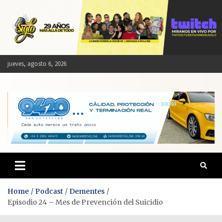
Skip
to
content
jueves, agosto 6, 2026
Estación del Siglo
Home
Podcast
Dementes
Episodio 24 – Mes de Prevención del Suicidio