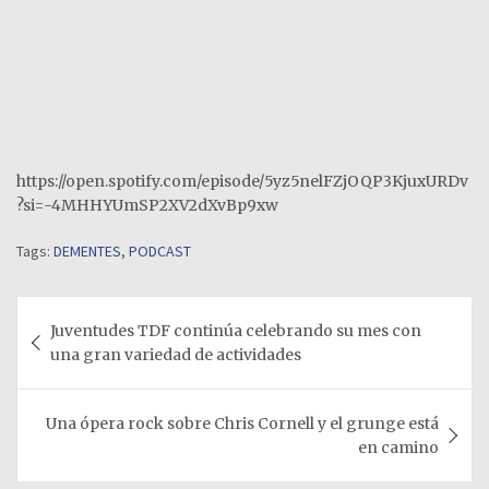
https://open.spotify.com/episode/5yz5nelFZjOQP3KjuxURDv
?si=-4MHHYUmSP2XV2dXvBp9xw
Tags:
DEMENTES
,
PODCAST
Navegación
Juventudes TDF continúa celebrando su mes con
de
una gran variedad de actividades
entradas
Una ópera rock sobre Chris Cornell y el grunge está
en camino