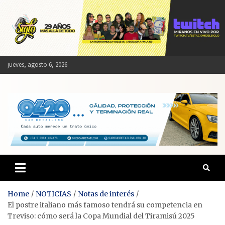
Skip
to
content
jueves, agosto 6, 2026
Estación del Siglo
Home
NOTICIAS
Notas de interés
El postre italiano más famoso tendrá su competencia en
Treviso: cómo será la Copa Mundial del Tiramisú 2025