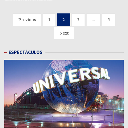
Paginación
Previous
1
2
3
…
5
de
Next
entradas
ESPECTÁCULOS