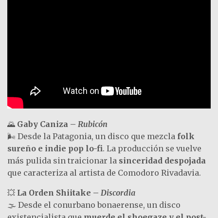
🌄
Gaby Caniza –
Rubicón
🌬️ Desde la Patagonia, un disco que mezcla
folk
sureño e indie pop lo-fi
. La producción se vuelve
más pulida sin traicionar la
sinceridad despojada
que caracteriza al artista de Comodoro Rivadavia.
💥
La Orden Shiitake –
Discordia
🌫️ Desde el conurbano bonaerense, un disco
existencialista que
muerde el shoegaze y el post-