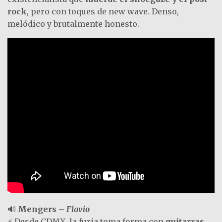
rock
, pero con toques de new wave. Denso,
melódico y brutalmente honesto.
🔊
Mengers –
Flavio
⚡ Desde CDMX, la furia toma forma con
guitarras