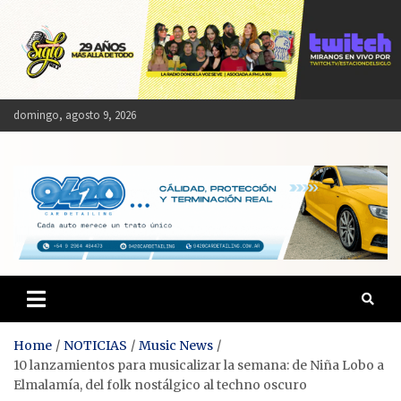
Skip
to
content
domingo, agosto 9, 2026
Estación del Siglo
Home
NOTICIAS
Music News
10 lanzamientos para musicalizar la semana: de Niña Lobo a
Elmalamía, del folk nostálgico al techno oscuro